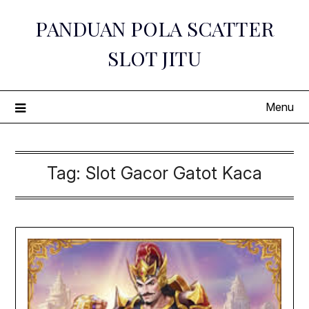
Skip
PANDUAN POLA SCATTER
to
content
SLOT JITU
Menu
Tag:
Slot Gacor Gatot Kaca